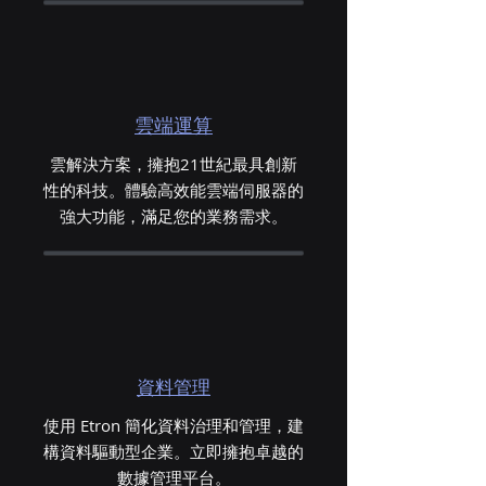
雲端運算
雲解決方案，擁抱21世紀最具創新
性的科技。體驗高效能雲端伺服器的
強大功能，滿足您的業務需求。
資料管理
使用 Etron 簡化資料治理和管理，建
構資料驅動型企業。立即擁抱卓越的
數據管理平台。